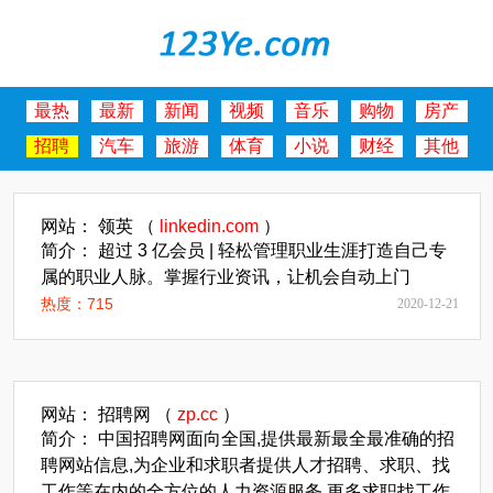
最热
最新
新闻
视频
音乐
购物
房产
招聘
汽车
旅游
体育
小说
财经
其他
网站： 领英 （
linkedin.com
）
简介： 超过 3 亿会员 | 轻松管理职业生涯打造自己专
属的职业人脉。掌握行业资讯，让机会自动上门
热度：715
2020-12-21
网站： 招聘网 （
zp.cc
）
简介： 中国招聘网面向全国,提供最新最全最准确的招
聘网站信息,为企业和求职者提供人才招聘、求职、找
工作等在内的全方位的人力资源服务,更多求职找工作