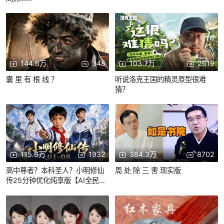
144.6万
348
103.7万
2619
囊 里 有 根 线 ？
听说洛克王国的精灵原型很难
猜？
115.6万
1932
384.3万
8702
高中尊者？本科圣人？小明修仙
周 处 除 三 害 现实版
传25分钟优化纯享版【AI全民制
作人】