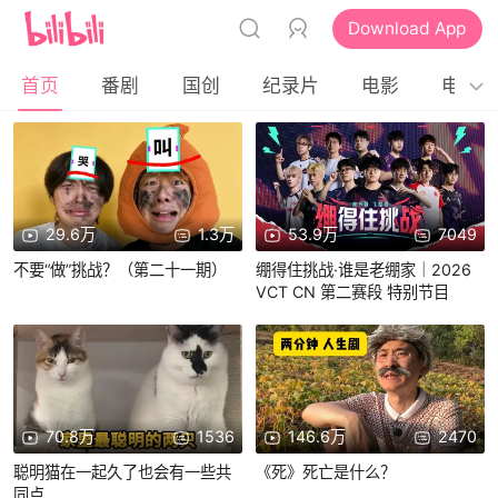
Download App
首页
番剧
国创
纪录片
电影
电视
29.6万
1.3万
53.9万
7049
不要“做”挑战？（第二十一期）
绷得住挑战·谁是老绷家｜2026
VCT CN 第二赛段 特别节目
70.8万
1536
146.6万
2470
聪明猫在一起久了也会有一些共
《死》死亡是什么？
同点……